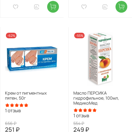
-62%
-55%
Крем от пигментных
Масло ПЕРСИКА
пятен, 50г
гидрофильное, 100мл,
МедикоМед
1
отзыв
1
отзыв
656 ₽
554 ₽
251 ₽
249 ₽