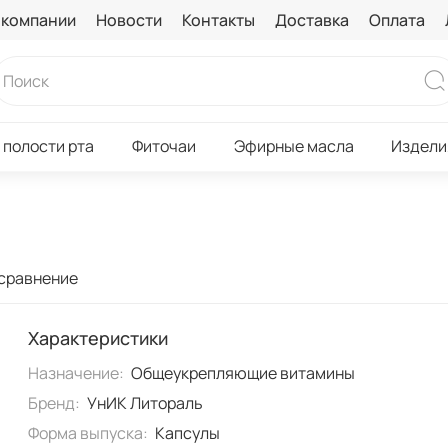
 компании
Новости
Контакты
Доставка
Оплата
 полости рта
Фиточаи
Эфирные масла
Издели
 сравнение
Характеристики
Назначение:
Общеукрепляющие витамины
Бренд:
УнИК Литораль
Форма выпуска:
Капсулы