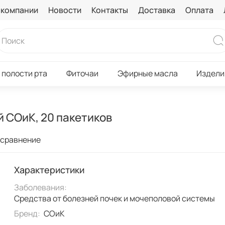
 компании
Новости
Контакты
Доставка
Оплата
 полости рта
Фиточаи
Эфирные масла
Издели
 СОиК, 20 пакетиков
 сравнение
Характеристики
Заболевания:
Средства от болезней почек и мочеполовой системы
Бренд:
СОиК