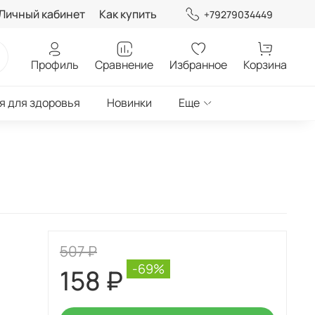
Личный кабинет
Как купить
+79279034449
Профиль
Сравнение
Избранное
Корзина
я для здоровья
Новинки
Еще
507 ₽
-69%
158 ₽