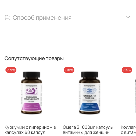
Способ применения
Сопутствующие товары
-59%
-30%
-14%
Куркумин с пиперином в
Омега 3 1000мг капсулы,
Коллаг
капсулах 60 капсул
витамины для женщин,
с вита