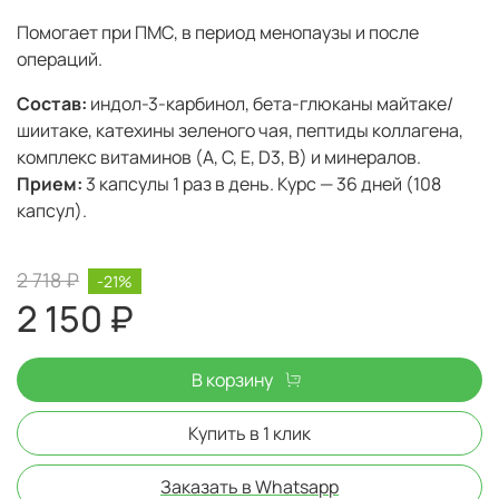
Помогает при ПМС, в период менопаузы и после
операций.
Состав:
индол-3-карбинол, бета-глюканы майтаке/
шиитаке, катехины зеленого чая, пептиды коллагена,
комплекс витаминов (A, C, E, D3, B) и минералов.
Прием:
3 капсулы 1 раз в день. Курс — 36 дней (108
капсул).
2 718 ₽
-21%
2 150 ₽
В корзину
Купить в 1 клик
Заказать в Whatsapp