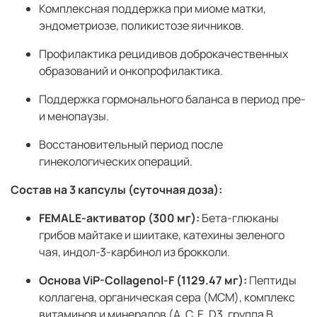
Комплексная поддержка при миоме матки,
эндометриозе, поликистозе яичников.
Профилактика рецидивов доброкачественных
образований и онкопрофилактика.
Поддержка гормонального баланса в период пре-
и менопаузы.
Восстановительный период после
гинекологических операций.
Состав на 3 капсулы (суточная доза):
FEMALE-активатор (300 мг):
Бета-глюканы
грибов майтаке и шиитаке, катехины зеленого
чая, индол-3-карбинол из брокколи.
Основа ViP-Collagenol-F (1129.47 мг):
Пептиды
коллагена, органическая сера (МСМ), комплекс
витаминов и минералов (A, C, E, D3, группа B,