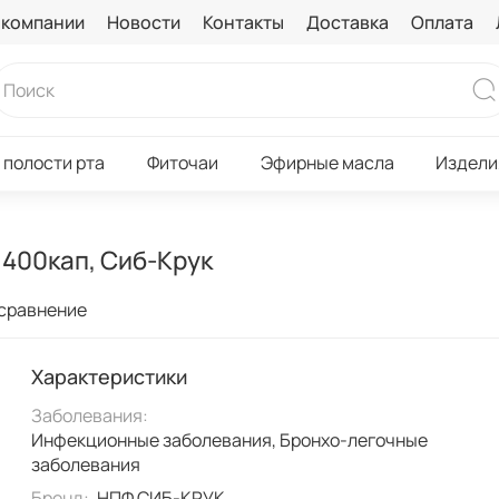
 компании
Новости
Контакты
Доставка
Оплата
 полости рта
Фиточаи
Эфирные масла
Издели
400кап, Сиб-Крук
 сравнение
Характеристики
Заболевания:
Инфекционные заболевания, Бронхо-легочные
заболевания
Бренд:
НПФ СИБ-КРУК