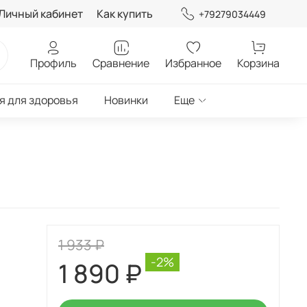
Личный кабинет
Как купить
+79279034449
Профиль
Сравнение
Избранное
Корзина
я для здоровья
Новинки
Еще
1 933 ₽
-2%
1 890 ₽