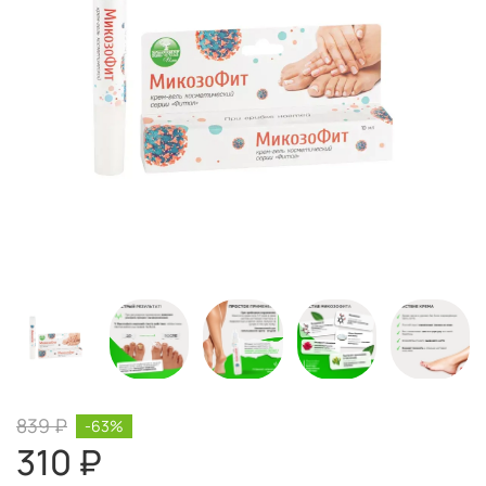
839 ₽
-63%
310 ₽