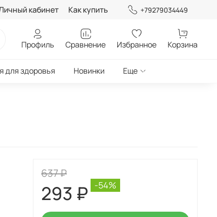
Личный кабинет
Как купить
+79279034449
Профиль
Сравнение
Избранное
Корзина
я для здоровья
Новинки
Еще
637 ₽
-54%
293 ₽