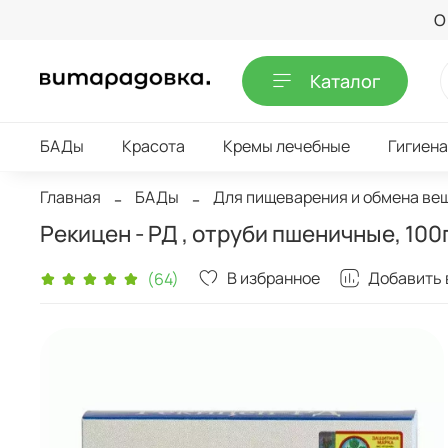
О
Каталог
БАДы
Красота
Кремы лечебные
Гигиена
Главная
БАДы
Для пищеварения и обмена ве
Рекицен - РД , отруби пшеничные, 100
В избранное
Добавить 
(64)