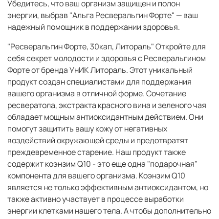
Убедитесь, что ваш организм защищен и полон
энергии, выбрав "Альга Ресверальгин Форте" — ваш
надежный помощник в поддержании здоровья.
"Ресверальгин Форте, 30кап, Литораль" Откройте для
себя секрет молодости и здоровья с Ресверальгином
Форте от бренда УнИК Литораль. Этот уникальный
продукт создан специалистами для поддержания
вашего организма в отличной форме. Сочетание
ресвератола, экстракта красного вина и зеленого чая
обладает мощным антиоксидантным действием. Они
помогут защитить вашу кожу от негативных
воздействий окружающей среды и предотвратят
преждевременное старение. Наш продукт также
содержит коэнзим Q10 - это еще одна "подарочная"
компонента для вашего организма. Коэнзим Q10
является не только эффективным антиоксидантом, но
также активно участвует в процессе выработки
энергии клетками нашего тела. А чтобы дополнительно