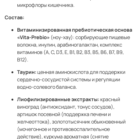
микрофлоры кишечника.
Состав:
Витаминизированная пребиотическая основа
«Vita-Prebio»
(ноу-хау): сорбирующие пищевые
волокна, инулин, арабиногалактан, комплекс
витаминов (A, C, D3, E, B1, B2, B3, B5, B6, B7, B9,
B12).
Таурин:
ценная аминокислота для поддержки
сердечно-сосудистой системы и регуляции
водно-солевого баланса.
Лиофилизированные экстракты:
красный
виноград (антиоксидант, тонус сосудов),
артишок посевной (поддержка печени и
желчеоттока), золототысячник обыкновенный
(мочегонное и противовоспалительное
действие), куркума ароматная (снятие