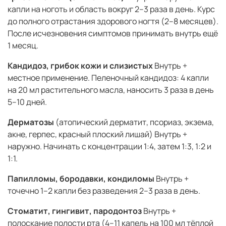
капли на ноготь и область вокруг 2–3 раза в день. Курс
до полного отрастания здорового ногтя (2–8 месяцев).
После исчезновения симптомов принимать внутрь ещё
1 месяц.
Кандидоз, грибок кожи и слизистых
Внутрь +
местное применение. Пеленочный кандидоз: 4 капли
на 20 мл растительного масла, наносить 3 раза в день
5–10 дней.
Дерматозы
(атопический дерматит, псориаз, экзема,
акне, герпес, красный плоский лишай) Внутрь +
наружно. Начинать с концентрации 1:4, затем 1:3, 1:2 и
1:1.
Папилломы, бородавки, кондиломы
Внутрь +
точечно 1–2 капли без разведения 2–3 раза в день.
Стоматит, гингивит, пародонтоз
Внутрь +
полоскание полости рта (4–11 капель на 100 мл тёплой