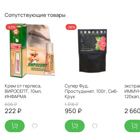
Сопутствующие товары
-63%
-28%
Крем от герпеса,
Супер Фуд,
экстра
ВИРОСЕПТ, 10мл,
Простудынет, 100г, Сиб-
ИММУНИ
ИНФАРМА
Крук
120кап
606 ₽
1 318 ₽
222 ₽
950 ₽
2 66