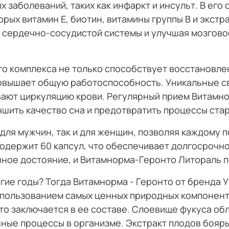
 заболеваний, таких как инфаркт и инсульт. В ег
орых витамин E, биотин, витамины группы B и экст
у сердечно-сосудистой системы и улучшая мозгово
о комплекса не только способствует восстановле
повышает общую работоспособность. Уникальные 
вают циркуляцию крови. Регулярный прием Витамн
чшить качество сна и предотвратить процессы ста
 для мужчин, так и для женщин, позволяя каждому
содержит 60 капсул, что обеспечивает долгосрочн
енное достояние, и Витамнорма-Геронто Литораль 
гие годы? Тогда Витамнорма - Геронто от бренда 
спользованием самых ценных природных компонент
то заключается в ее составе. Слоевище фукуса о
ные процессы в организме. Экстракт плодов бояр