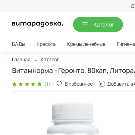
О
Каталог
БАДы
Красота
Кремы лечебные
Гигиена
Главная
Каталог
Витамнорма - Геронто, 80кап, Литора
В избранное
Добавить в
(1)