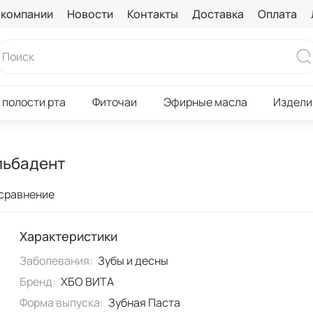
 компании
Новости
Контакты
Доставка
Оплата
 полости рта
Фиточаи
Эфирные масла
Издели
Альбадент
 сравнение
Характеристики
Заболевания:
Зубы и десны
Бренд:
ХБО ВИТА
Форма выпуска:
Зубная Паста