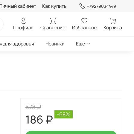
Личный кабинет
Как купить
+79279034449
Профиль
Сравнение
Избранное
Корзина
я для здоровья
Новинки
Еще
578 ₽
-68%
186 ₽