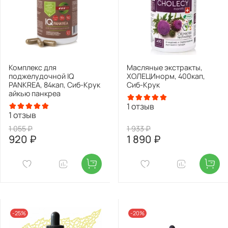
Комплекс для
Масляные экстракты,
поджелудочной IQ
ХОЛЕЦИнорм, 400кап,
PANKREA, 84кап, Сиб-Крук
Сиб-Крук
айкью панкреа
1
отзыв
1
отзыв
1 055 ₽
1 933 ₽
920 ₽
1 890 ₽
-25%
-20%