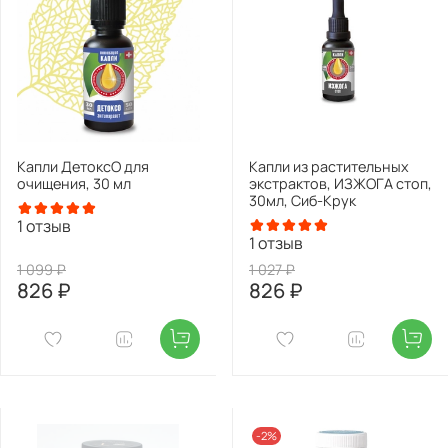
Капли ДетоксО для
Капли из растительных
очищения, 30 мл
экстрактов, ИЗЖОГА стоп,
30мл, Сиб-Крук
1
отзыв
1
отзыв
1 099 ₽
1 027 ₽
826 ₽
826 ₽
-2%