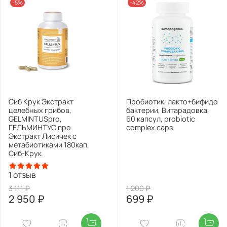
-5%
-42%
Сиб Крук Экстракт
Пробиотик, лакто+бифидо
целебных грибов,
бактерии, Витарадовка,
GELMINTUSpro,
60 капсул, probiotic
ГЕЛЬМИНТУС про
complex caps
Экстракт Лисичек с
метабиотиками 180кап,
Сиб-Крук
1
отзыв
3 111 ₽
1 200 ₽
2 950 ₽
699 ₽